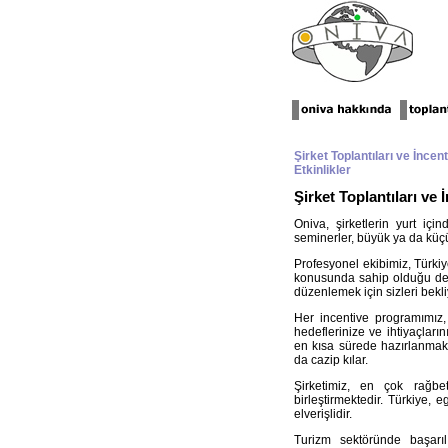
Şirket Toplantıları ve İncen
Etkinlikler
Şirket Toplantıları ve 
Oniva, şirketlerin yurt içi
seminerler, büyük ya da küçük
Profesyonel ekibimiz, Türkiy
konusunda sahip olduğu derin 
düzenlemek için sizleri bekli
Her incentive programımız, 
hedeflerinize ve ihtiyaçları
en kısa sürede hazırlanmakta
da cazip kılar.
Şirketimiz, en çok rağbet
birleştirmektedir. Türkiye, 
elverişlidir.
Turizm sektöründe başarılı