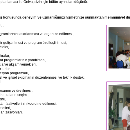
planlaması ile Oniva, sizin için bütün ayrıntıları düşünür.
mız konusunda deneyim ve uzmanlığımızı hizmetinize sunmaktan memnuniyet du
nu,
ogramlarının tasarlanması ve organize edilmesi,
kir geliştirilmesi ve program özelleştirilmesi,
iteler,
ıralar,
or programlarının yaratılması,
gala ve akşam yemekleri,
 turlar,
asyon programları,
el ve işitsel ekipmanın düzenlenmesi ve teknik destek,
i,
tasarımı ve üretilmesi,
hatıraların seçimi,
onu,
n faaliyetlerinin koordine edilmesi,
metleri,
rganizasyonları.