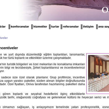
tiveler
İncentiveler
nde ve yurt dışında düzenlediği eğitim toplantıları, lansmanlar,
 her türlü toplantı ve etkinlikler üzerine çalışmaktadır.
e'nin turistik bölgeleri ve özel mekanları ile konaklama imkanları
bilgi ve tecrübesiyle, Şirket toplantılarınız ve incentivelerinizi
yor.
sadece size özel olarak planlanır. Grup profilinize, incentive
nıza uygun yaratıcı paketler, sizden alınan bilgiler doğrultusunda
dır. Özel fiyatları, Oniva tarafından hazırlanmış paketleri daha
 gören toplantı ve seyahat hedeflerini ilginç etkinliklerle
egzotik tarihi, olağanüstü coğrafyası ve geleneksel kültürü ile heyecan verici ve 
 olmamızı sağlayan, iş anlayışımızın temelinde yatan profesyonellik, esnekl