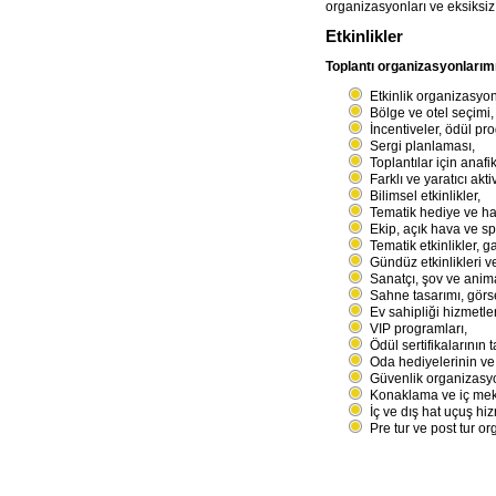
organizasyonları ve eksiksiz 
Etkinlikler
Toplantı organizasyonları
Etkinlik organizasyo
Bölge ve otel seçimi,
İncentiveler, ödül pr
Sergi planlaması,
Toplantılar için anafi
Farklı ve yaratıcı aktiv
Bilimsel etkinlikler,
Tematik hediye ve hat
Ekip, açık hava ve sp
Tematik etkinlikler, 
Gündüz etkinlikleri ve
Sanatçı, şov ve anim
Sahne tasarımı, görs
Ev sahipliği hizmetler
VIP programları,
Ödül sertifikalarının 
Oda hediyelerinin ve 
Güvenlik organizasy
Konaklama ve iç mekâ
İç ve dış hat uçuş hiz
Pre tur ve post tur o