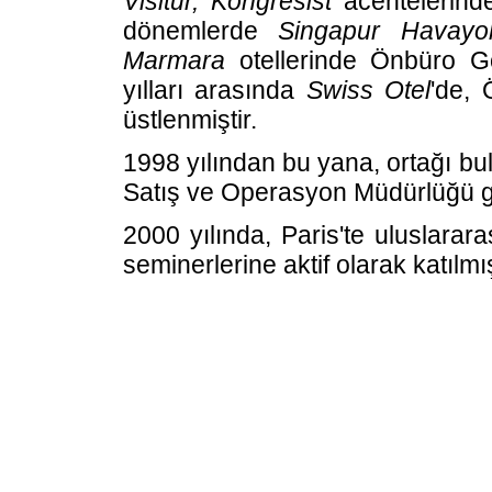
Visitur, Kongresist
acentelerinde
dönemlerde
Singapur Havayol
Marmara
otellerinde Önbüro Gö
yılları arasında
Swiss Otel
'de, 
üstlenmiştir.
1998 yılından bu yana, ortağı b
Satış ve Operasyon Müdürlüğü gö
2000 yılında, Paris'te uluslarar
seminerlerine aktif olarak katılmış
Web Hosting: Red Bilisim