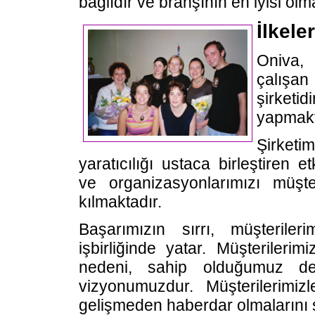
bağlıdır ve branşının en iyisi olm
İlkele
Oniva, 
çalışan
şirketi
yapmakt
Şirket
yaratıcılığı ustaca birleştiren 
ve organizasyonlarımızı müşter
kılmaktadır.
Başarımızın sırrı, müşterile
işbirliğinde yatar. Müşterileri
nedeni, sahip olduğumuz değe
vizyonumuzdur. Müşterilerimizl
gelişmeden haberdar olmalarını s